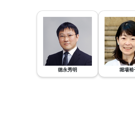
徳永秀明
堀場裕