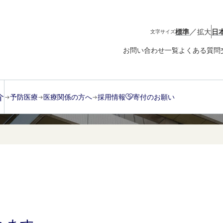
／
標準
拡大
日
文字サイズ
お問い合わせ一覧
よくある質問
介
予防医療
医療関係の方へ
採用情報
寄付のお願い