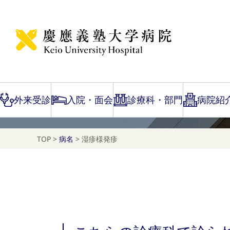
Disease Name Search
湿疹様発疹
外来受診
入院・面会
診療科・部門
病院紹
TOP
>
病名
>
湿疹様発疹