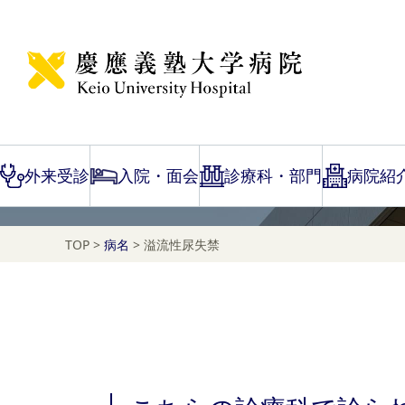
Disease Name Search
溢流性尿失禁
外来受診
入院・面会
診療科・部門
病院紹
TOP
>
病名
>
溢流性尿失禁