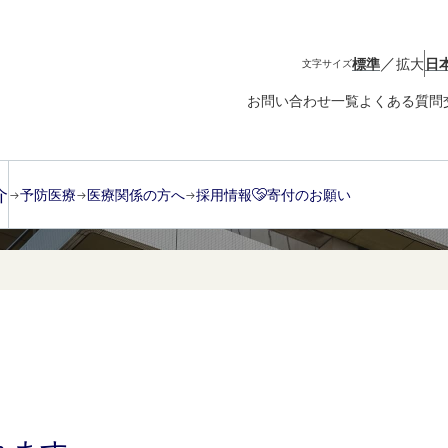
／
標準
拡大
日
文字サイズ
お問い合わせ一覧
よくある質問
介
予防医療
医療関係の方へ
採用情報
寄付のお願い