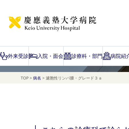
Disease Name Search
濾胞性リンパ腫・グレ
外来受診
入院・面会
診療科・部門
病院紹
TOP
>
病名
>
濾胞性リンパ腫・グレード３ａ