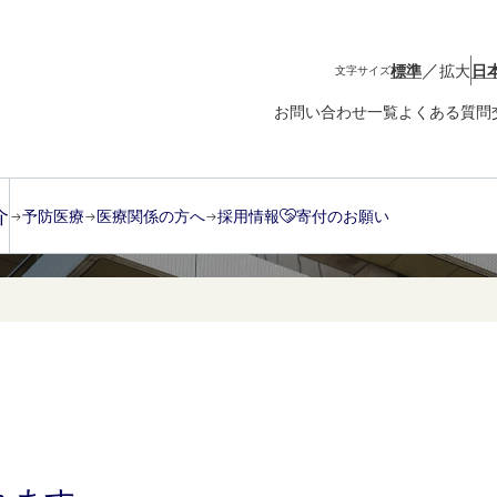
／
標準
拡大
日
文字サイズ
お問い合わせ一覧
よくある質問
ード３ａ
介
予防医療
医療関係の方へ
採用情報
寄付のお願い