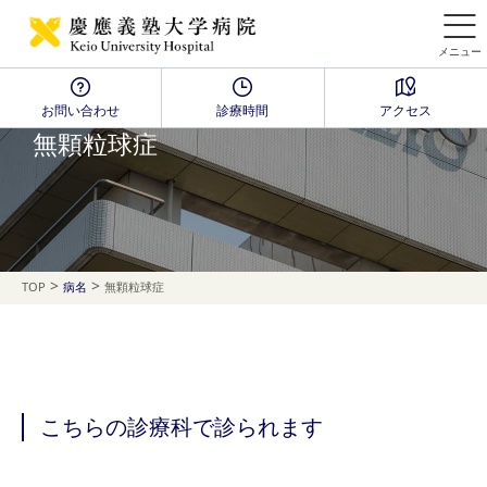
メニュー
お問い合わせ
診療時間
アクセス
Disease Name Search
無顆粒球症
>
>
TOP
病名
無顆粒球症
こちらの診療科で診られます