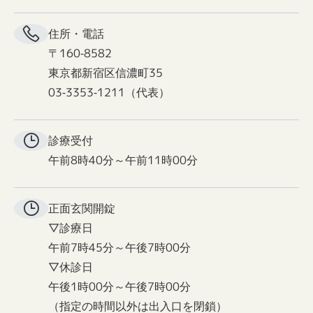
住所・電話
〒160-8582
東京都新宿区信濃町35
03-3353-1211（代表）
診療受付
午前8時40分～午前11時00分
正面玄関
開錠
▽診療日
午前7時45分～午後7時00分
▽休診日
午後1時00分～午後7時00分
（指定の時間以外は出入口を閉鎖）