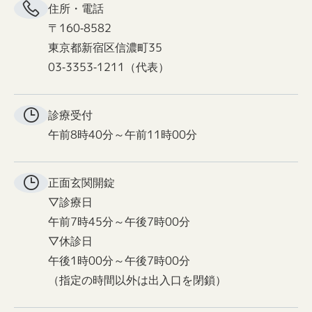
住所・電話
〒160-8582
東京都新宿区信濃町35
03-3353-1211（代表）
診療受付
午前8時40分～午前11時00分
正面玄関
開錠
▽診療日
午前7時45分～午後7時00分
▽休診日
午後1時00分～午後7時00分
（指定の時間以外は出入口を閉鎖）