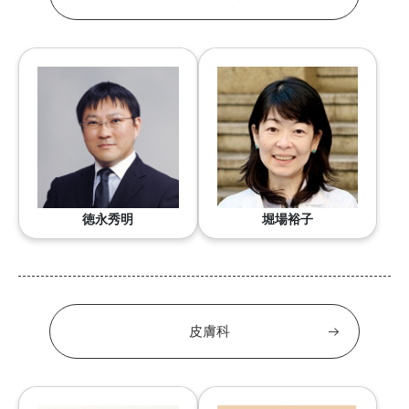
徳永秀明
堀場裕子
皮膚科