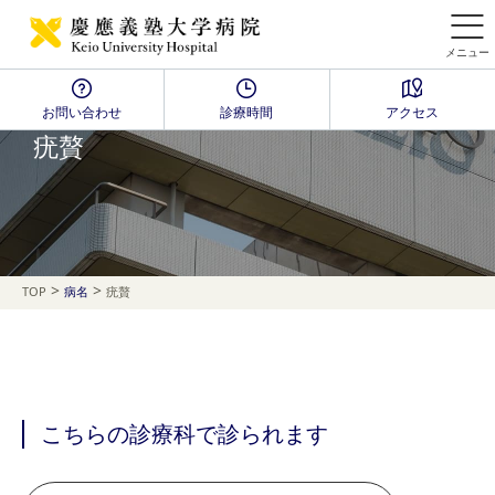
メニュー
お問い合わせ
診療時間
アクセス
Disease Name Search
疣贅
>
>
TOP
病名
疣贅
こちらの診療科で診られます