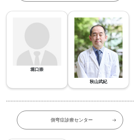
堀口崇
秋山武紀
側弯症診療センター