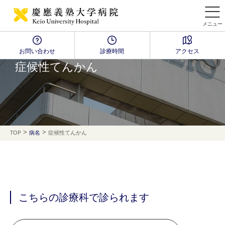
メニュー
お問い合わせ
診療時間
アクセス
Disease Name Search
症候性てんかん
>
>
TOP
病名
症候性てんかん
こちらの診療科で診られます