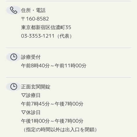
住所・電話
〒160-8582
東京都新宿区信濃町35
03-3353-1211（代表）
診療受付
午前8時40分～午前11時00分
正面玄関
開錠
▽診療日
午前7時45分～午後7時00分
▽休診日
午後1時00分～午後7時00分
（指定の時間以外は出入口を閉鎖）