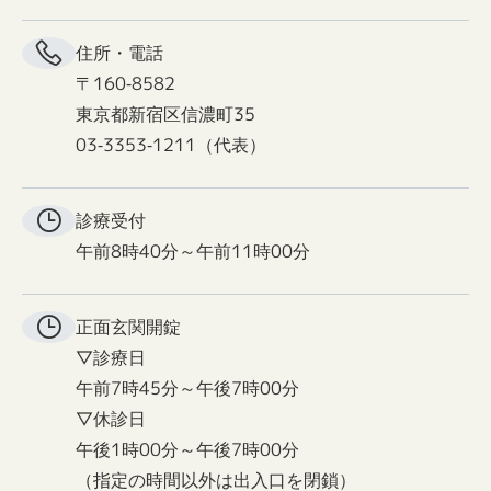
住所・電話
〒160-8582
東京都新宿区信濃町35
03-3353-1211（代表）
診療受付
午前8時40分～午前11時00分
正面玄関
開錠
▽診療日
午前7時45分～午後7時00分
▽休診日
午後1時00分～午後7時00分
（指定の時間以外は出入口を閉鎖）