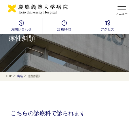
メニュー
お問い合わせ
診療時間
アクセス
Disease Name Search
痙性斜頚
>
>
TOP
病名
痙性斜頚
こちらの診療科で診られます