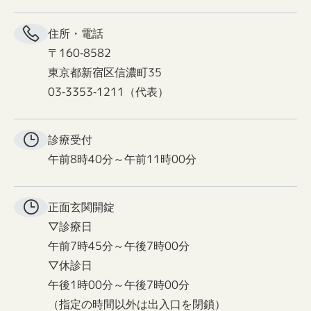
住所・電話
〒160-8582
東京都新宿区信濃町35
03-3353-1211（代表）
診療受付
午前8時40分～午前11時00分
正面玄関
開錠
▽診療日
午前7時45分～午後7時00分
▽休診日
午後1時00分～午後7時00分
（指定の時間以外は出入口を閉鎖）