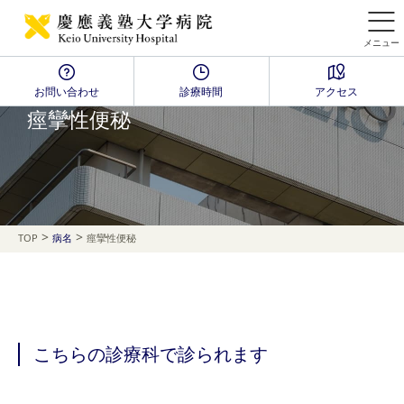
メニュー
お問い合わせ
診療時間
アクセス
Disease Name Search
痙攣性便秘
>
>
TOP
病名
痙攣性便秘
こちらの診療科で診られます