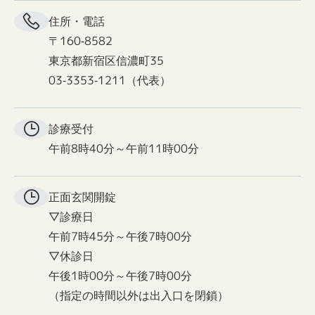
住所・電話
〒160-8582
東京都新宿区信濃町35
03-3353-1211（代表）
診療受付
午前8時40分～午前11時00分
正面玄関
開錠
▽診療日
午前7時45分～午後7時00分
▽休診日
午後1時00分～午後7時00分
（指定の時間以外は出入口を閉鎖）