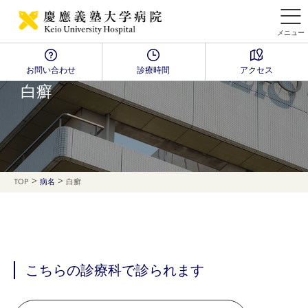
メニュー
お問い合わせ
診療時間
アクセス
Disease Name Search
白癬
>
>
TOP
病名
白癬
こちらの診療科で診られます