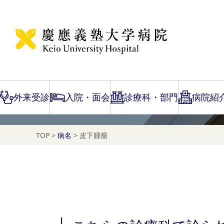
Disease Name Search
皮下腫瘤
外来受診
入院・面会
診療科・部門
病院紹
TOP
>
病名
>
皮下腫瘤