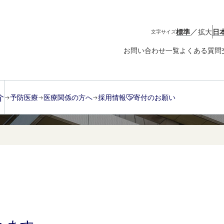
／
標準
拡大
日
文字サイズ
お問い合わせ一覧
よくある質問
介
予防医療
医療関係の方へ
採用情報
寄付のお願い