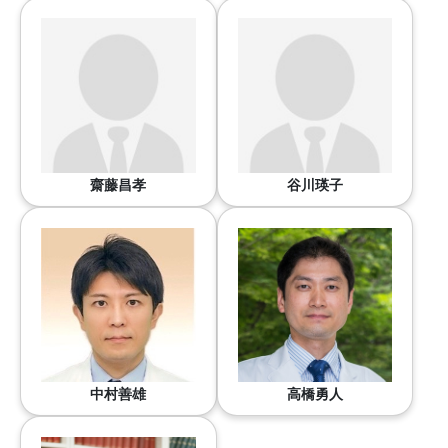
齋藤昌孝
谷川瑛子
中村善雄
高橋勇人