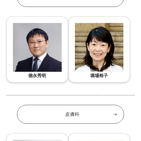
徳永秀明
堀場裕子
皮膚科