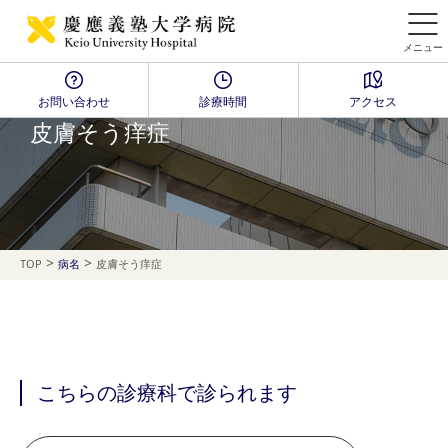
メニュー
お問い合わせ
診療時間
アクセス
Disease Name Search
皮膚そう痒症
>
>
TOP
病名
皮膚そう痒症
こちらの診療科で診られます