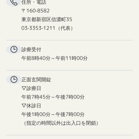
住所・電話
〒160-8582
東京都新宿区信濃町35
03-3353-1211（代表）
診療受付
午前8時40分～午前11時00分
正面玄関
開錠
▽診療日
午前7時45分～午後7時00分
▽休診日
午後1時00分～午後7時00分
（指定の時間以外は出入口を閉鎖）