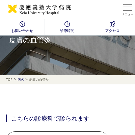
メニュー
お問い合わせ
診療時間
アクセス
Disease Name Search
皮膚の血管炎
>
>
TOP
病名
皮膚の血管炎
こちらの診療科で診られます