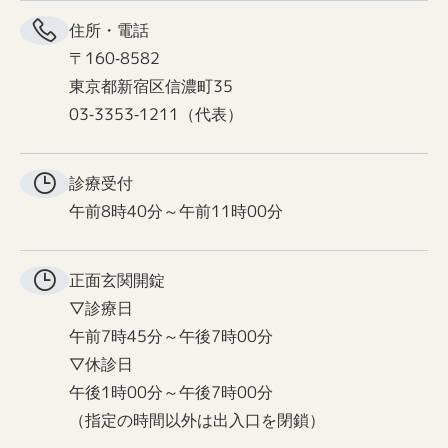
住所・電話
〒160-8582
東京都新宿区信濃町35
03-3353-1211（代表）
診療受付
午前8時40分～午前11時00分
正面玄関
開錠
▽診療日
午前7時45分～午後7時00分
▽休診日
午後1時00分～午後7時00分
（指定の時間以外は出入口を閉鎖）