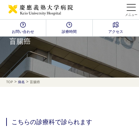
メニュー
お問い合わせ
診療時間
アクセス
Disease Name Search
盲腸癌
>
>
TOP
病名
盲腸癌
こちらの診療科で診られます