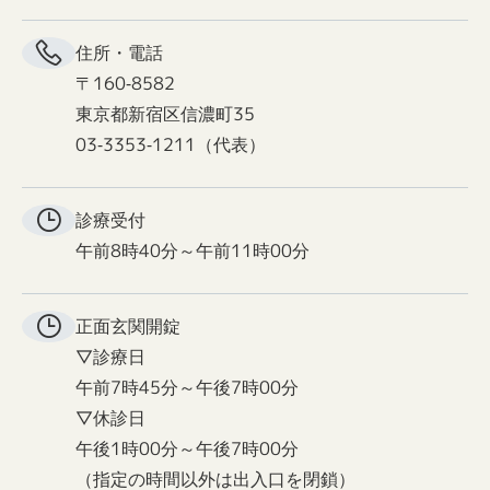
住所・電話
〒160-8582
東京都新宿区信濃町35
03-3353-1211（代表）
診療受付
午前8時40分～午前11時00分
正面玄関
開錠
▽診療日
午前7時45分～午後7時00分
▽休診日
午後1時00分～午後7時00分
（指定の時間以外は出入口を閉鎖）