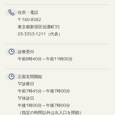
住所・電話
〒160-8582
東京都新宿区信濃町35
03-3353-1211（代表）
診療受付
午前8時40分～午前11時00分
正面玄関
開錠
▽診療日
午前7時45分～午後7時00分
▽休診日
午後1時00分～午後7時00分
（指定の時間以外は出入口を閉鎖）