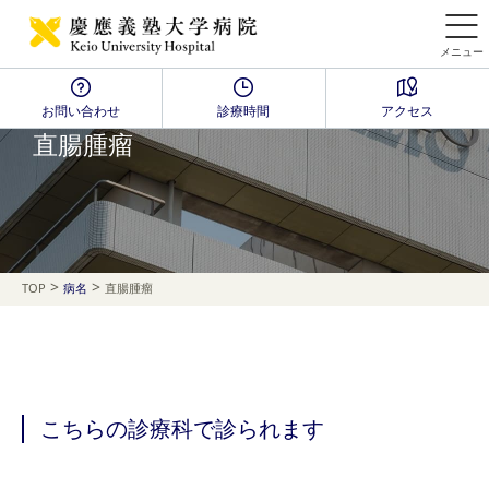
メニュー
お問い合わせ
診療時間
アクセス
Disease Name Search
直腸腫瘤
>
>
TOP
病名
直腸腫瘤
こちらの診療科で診られます