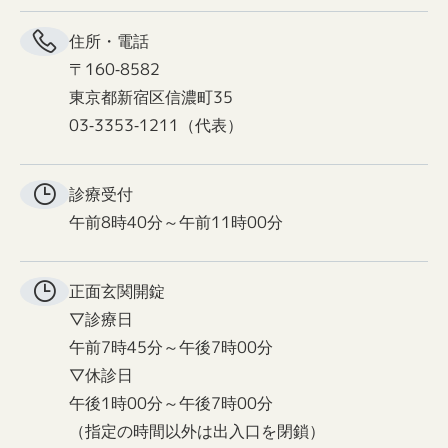
住所・電話
〒160-8582
東京都新宿区信濃町35
03-3353-1211（代表）
診療受付
午前8時40分～午前11時00分
正面玄関
開錠
▽診療日
午前7時45分～午後7時00分
▽休診日
午後1時00分～午後7時00分
（指定の時間以外は出入口を閉鎖）