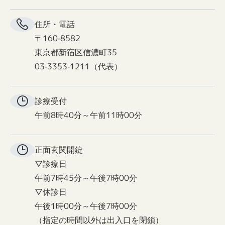
住所・電話
〒160-8582
東京都新宿区信濃町35
03-3353-1211（代表）
診療受付
午前8時40分～午前11時00分
正面玄関
開錠
▽診療日
午前7時45分～午後7時00分
▽休診日
午後1時00分～午後7時00分
（指定の時間以外は出入口を閉鎖）