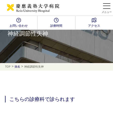
メニュー
お問い合わせ
診療時間
アクセス
Disease Name Search
神経調節性失神
>
>
TOP
病名
神経調節性失神
こちらの診療科で診られます