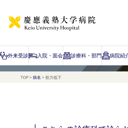
Disease Name Search
筋力低下
外来受診
入院・面会
診療科・部門
病院紹
TOP
>
病名
>
筋力低下