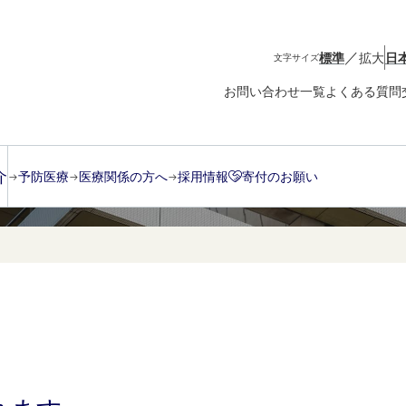
／
標準
拡大
日
文字サイズ
お問い合わせ一覧
よくある質問
介
予防医療
医療関係の方へ
採用情報
寄付のお願い