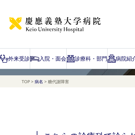
Disease Name Search
糖代謝障害
外来受診
入院・面会
診療科・部門
病院紹
TOP
>
病名
>
糖代謝障害