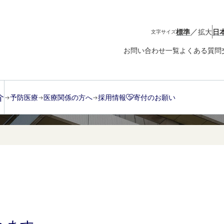
／
標準
拡大
日
文字サイズ
お問い合わせ一覧
よくある質問
介
予防医療
医療関係の方へ
採用情報
寄付のお願い