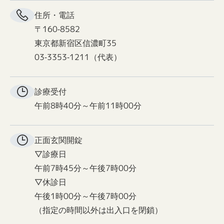
住所・電話
〒160-8582
東京都新宿区信濃町35
03-3353-1211（代表）
診療受付
午前8時40分～午前11時00分
正面玄関
開錠
▽診療日
午前7時45分～午後7時00分
▽休診日
午後1時00分～午後7時00分
（指定の時間以外は出入口を閉鎖）