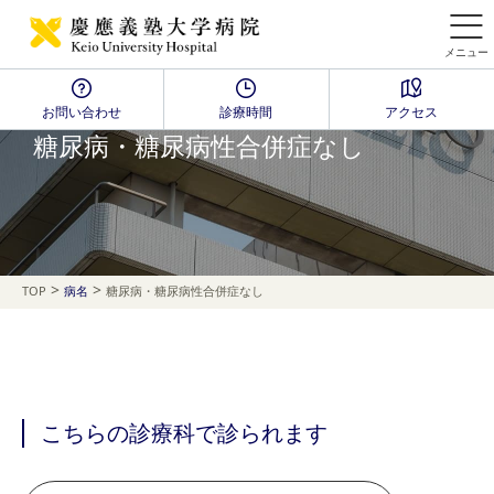
メニュー
お問い合わせ
診療時間
アクセス
Disease Name Search
糖尿病・糖尿病性合併症なし
>
>
TOP
病名
糖尿病・糖尿病性合併症なし
こちらの診療科で診られます