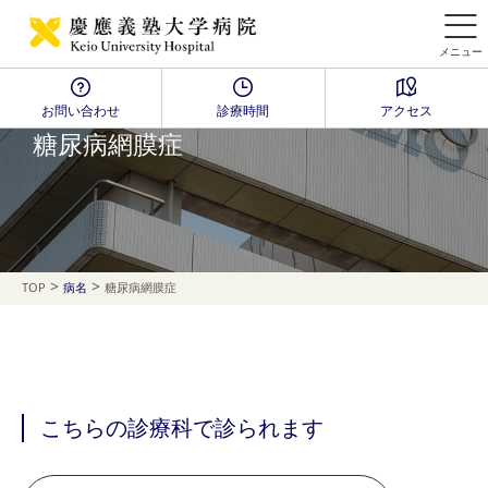
メニュー
お問い合わせ
診療時間
アクセス
Disease Name Search
糖尿病網膜症
>
>
TOP
病名
糖尿病網膜症
こちらの診療科で診られます