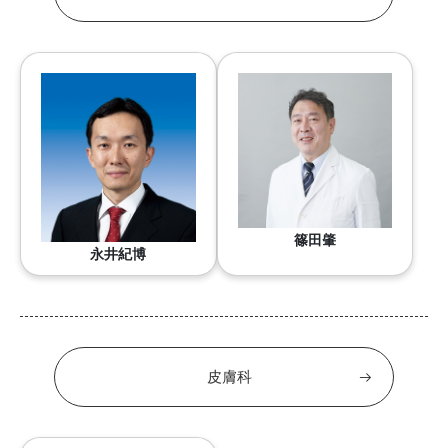
篠田肇
永井紀博
皮膚科