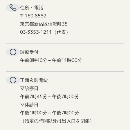
住所・電話
〒160-8582
東京都新宿区信濃町35
03-3353-1211（代表）
診療受付
午前8時40分～午前11時00分
正面玄関
開錠
▽診療日
午前7時45分～午後7時00分
▽休診日
午後1時00分～午後7時00分
（指定の時間以外は出入口を閉鎖）