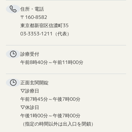
住所・電話
〒160-8582
東京都新宿区信濃町35
03-3353-1211（代表）
診療受付
午前8時40分～午前11時00分
正面玄関
開錠
▽診療日
午前7時45分～午後7時00分
▽休診日
午後1時00分～午後7時00分
（指定の時間以外は出入口を閉鎖）