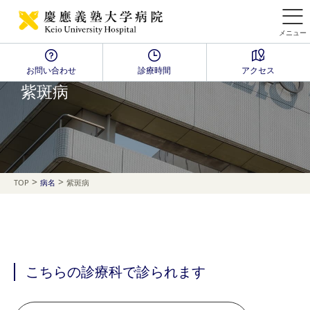
メニュー
お問い合わせ
診療時間
アクセス
Disease Name Search
紫斑病
>
>
TOP
病名
紫斑病
こちらの診療科で診られます