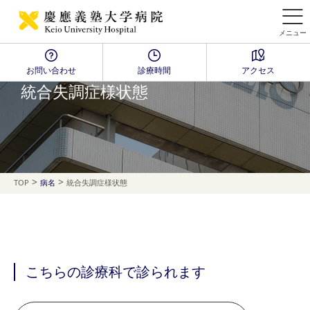
メニュー
お問い合わせ
診療時間
アクセス
Disease Name Search
統合失調症様状態
>
>
TOP
病名
統合失調症様状態
こちらの診療科で診られます