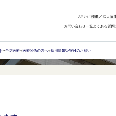
／
標準
拡大
日
文字サイズ
お問い合わせ一覧
よくある質問
介
予防医療
医療関係の方へ
採用情報
寄付のお願い