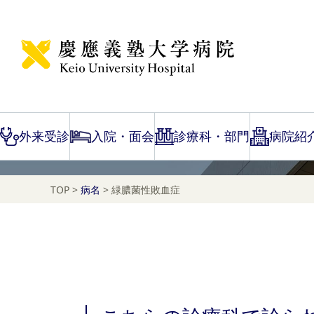
Disease Name Search
緑膿菌性敗血症
外来受診
入院・面会
診療科・部門
病院紹
TOP
>
病名
>
緑膿菌性敗血症