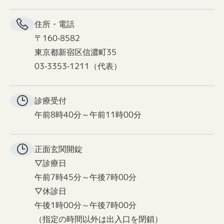
住所・電話
〒160-8582
東京都新宿区信濃町35
03-3353-1211（代表）
診療受付
午前8時40分～午前11時00分
正面玄関
開錠
▽診療日
午前7時45分～午後7時00分
▽休診日
午後1時00分～午後7時00分
（指定の時間以外は出入口を閉鎖）