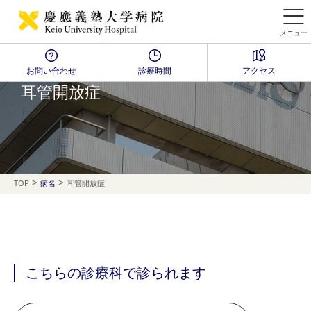
メニュー
お問い合わせ
診療時間
アクセス
Disease Name Search
耳管開放症
>
>
TOP
病名
耳管開放症
こちらの診療科で診られます