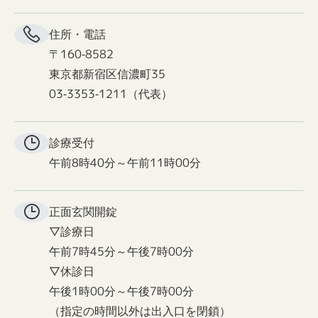
住所・電話
〒160-8582
東京都新宿区信濃町35
03-3353-1211（代表）
診療受付
午前8時40分～午前11時00分
正面玄関
開錠
▽診療日
午前7時45分～午後7時00分
▽休診日
午後1時00分～午後7時00分
（指定の時間以外は出入口を閉鎖）