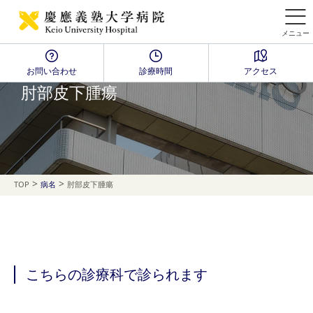
メニュー
お問い合わせ
診療時間
アクセス
Disease Name Search
肘部皮下腫瘍
>
>
TOP
病名
肘部皮下腫瘍
こちらの診療科で診られます