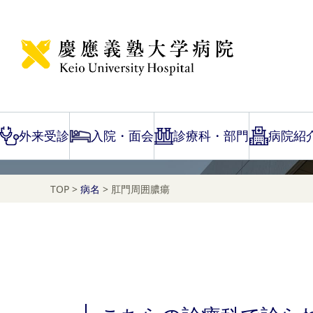
Disease Name Search
肛門周囲膿瘍
外来受診
入院・面会
診療科・部門
病院紹
TOP
>
病名
>
肛門周囲膿瘍