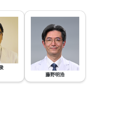
俊
藤野明浩