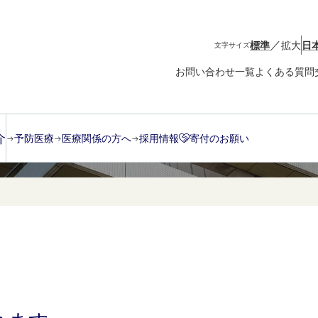
／
標準
拡大
日
文字サイズ
お問い合わせ一覧
よくある質問
介
予防医療
医療関係の方へ
採用情報
寄付のお願い