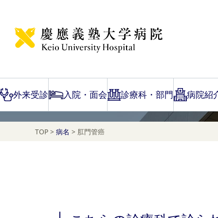
Disease Name Search
肛門管癌
外来受診
入院・面会
診療科・部門
病院紹
TOP
>
病名
>
肛門管癌