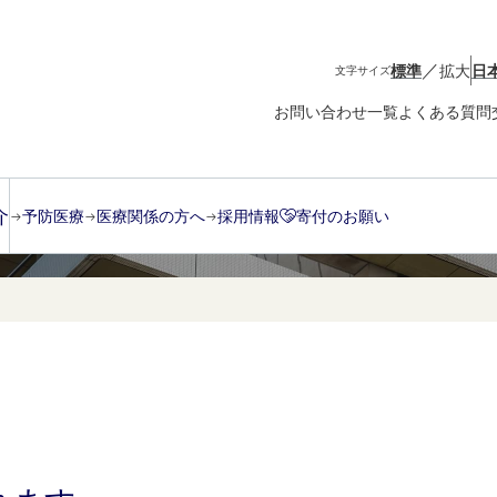
／
標準
拡大
日
文字サイズ
お問い合わせ一覧
よくある質問
介
予防医療
医療関係の方へ
採用情報
寄付のお願い