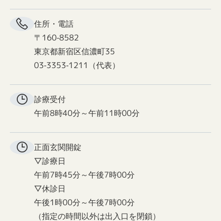
住所・電話
〒160-8582
東京都新宿区信濃町35
03-3353-1211（代表）
診療受付
午前8時40分～午前11時00分
正面玄関
開錠
▽診療日
午前7時45分～午後7時00分
▽休診日
午後1時00分～午後7時00分
（指定の時間以外は出入口を閉鎖）