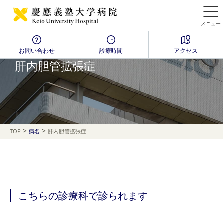
メニュー
お問い合わせ
診療時間
アクセス
Disease Name Search
肝内胆管拡張症
>
>
TOP
病名
肝内胆管拡張症
こちらの診療科で診られます