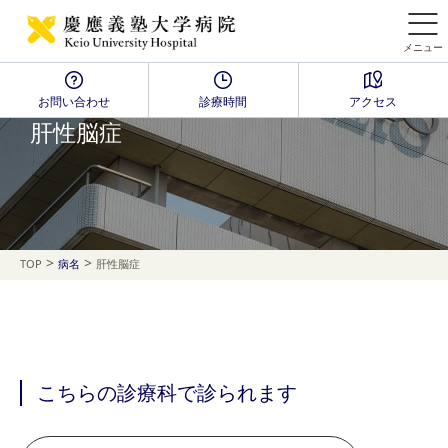
メニュー
お問い合わせ
診療時間
アクセス
Disease Name Search
肝性脳症
>
>
TOP
病名
肝性脳症
こちらの診療科で診られます