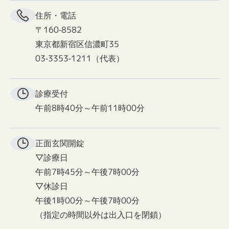
住所・電話
〒160-8582
東京都新宿区信濃町35
03-3353-1211（代表）
診療受付
午前8時40分～午前11時00分
正面玄関
開錠
▽診療日
午前7時45分～午後7時00分
▽休診日
午後1時00分～午後7時00分
（指定の時間以外は出入口を閉鎖）