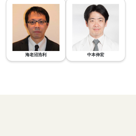
海老沼浩利
中本伸宏