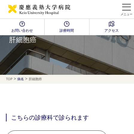
メニュー
お問い合わせ
診療時間
アクセス
Disease Name Search
肝細胞癌
>
>
TOP
病名
肝細胞癌
こちらの診療科で診られます