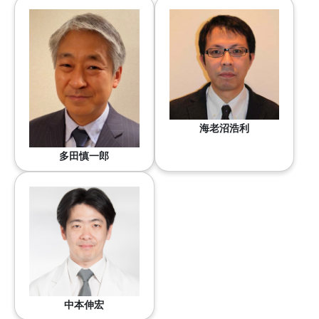
海老沼浩利
多田慎一郎
中本伸宏