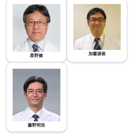
加藤源俊
星野健
藤野明浩