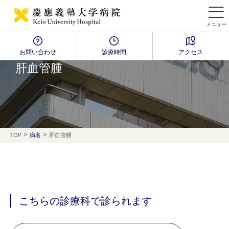
メニュー
お問い合わせ
診療時間
アクセス
Disease Name Search
肝血管腫
>
>
TOP
病名
肝血管腫
こちらの診療科で診られます