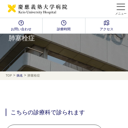
メニュー
お問い合わせ
診療時間
アクセス
Disease Name Search
肺塞栓症
>
>
TOP
病名
肺塞栓症
こちらの診療科で診られます