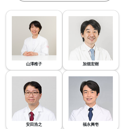
山澤稚子
加畑宏樹
安田浩之
福永興壱