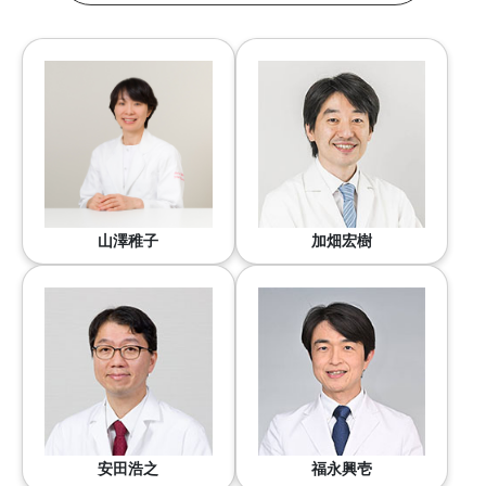
山澤稚子
加畑宏樹
安田浩之
福永興壱