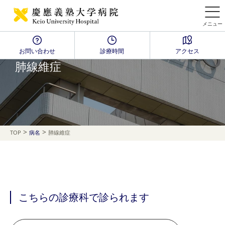
メニュー
お問い合わせ
診療時間
アクセス
Disease Name Search
肺線維症
>
>
TOP
病名
肺線維症
こちらの診療科で診られます