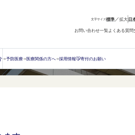
／
標準
拡大
日
文字サイズ
お問い合わせ一覧
よくある質問
介
予防医療
医療関係の方へ
採用情報
寄付のお願い