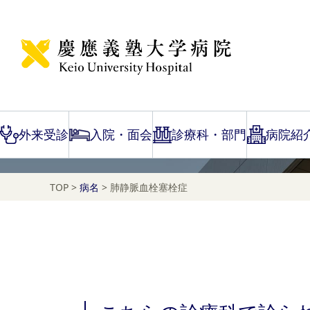
Disease Name Search
肺静脈血栓塞栓症
外来受診
入院・面会
診療科・部門
病院紹
TOP
>
病名
>
肺静脈血栓塞栓症