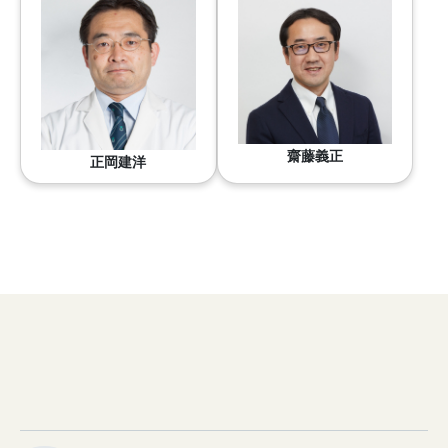
齋藤義正
正岡建洋