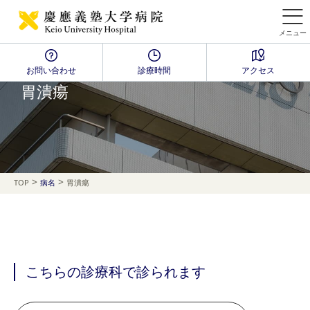
メニュー
お問い合わせ
診療時間
アクセス
Disease Name Search
胃潰瘍
>
>
TOP
病名
胃潰瘍
こちらの診療科で診られます