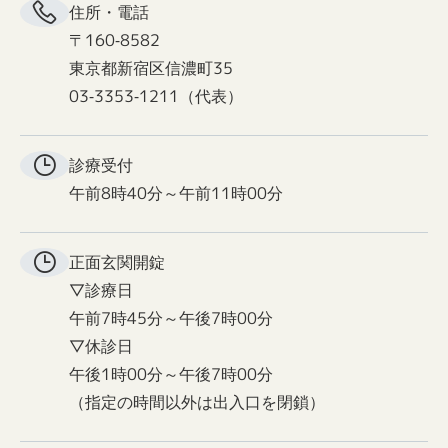
住所・電話
〒160-8582
東京都新宿区信濃町35
03-3353-1211（代表）
診療受付
午前8時40分～午前11時00分
正面玄関
開錠
▽診療日
午前7時45分～午後7時00分
▽休診日
午後1時00分～午後7時00分
（指定の時間以外は出入口を閉鎖）