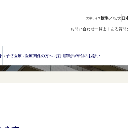
／
標準
拡大
日
文字サイズ
お問い合わせ一覧
よくある質問
介
予防医療
医療関係の方へ
採用情報
寄付のお願い