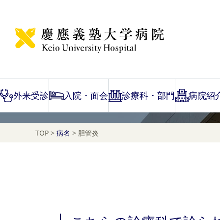
Disease Name Search
胆管炎
外来受診
入院・面会
診療科・部門
病院紹
TOP
>
病名
>
胆管炎