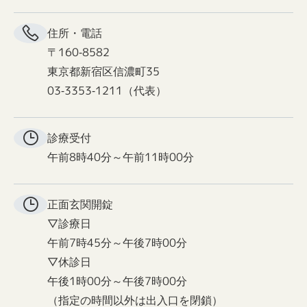
住所・電話
〒160-8582
東京都新宿区信濃町35
03-3353-1211（代表）
診療受付
午前8時40分～午前11時00分
正面玄関
開錠
▽診療日
午前7時45分～午後7時00分
▽休診日
午後1時00分～午後7時00分
（指定の時間以外は出入口を閉鎖）