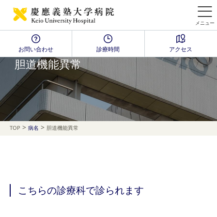
メニュー
お問い合わせ
診療時間
アクセス
Disease Name Search
胆道機能異常
>
>
TOP
病名
胆道機能異常
こちらの診療科で診られます