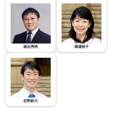
徳永秀明
堀場裕子
吉野鉄大