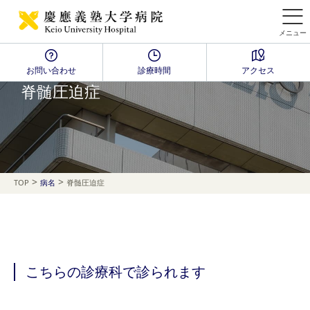
メニュー
お問い合わせ
診療時間
アクセス
Disease Name Search
脊髄圧迫症
>
>
TOP
病名
脊髄圧迫症
こちらの診療科で診られます