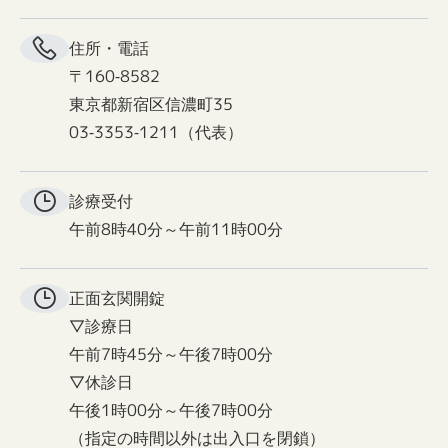
住所・電話
〒160-8582
東京都新宿区信濃町35
03-3353-1211（代表）
診療受付
午前8時40分～午前11時00分
正面玄関
開錠
▽診療日
午前7時45分～午後7時00分
▽休診日
午後1時00分～午後7時00分
（指定の時間以外は出入口を閉鎖）