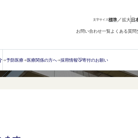
／
標準
拡大
日
文字サイズ
お問い合わせ一覧
よくある質問
介
予防医療
医療関係の方へ
採用情報
寄付のお願い