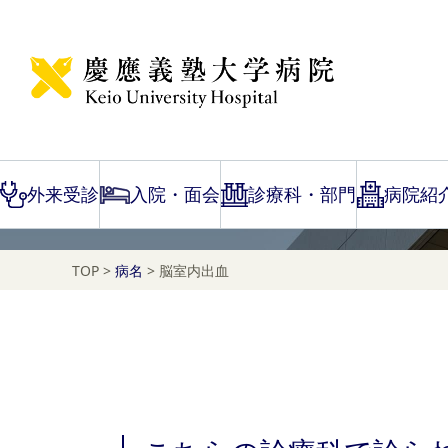
Disease Name Search
脳室内出血
外来受診
入院・面会
診療科・部門
病院紹
TOP
>
病名
>
脳室内出血