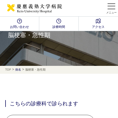
メニュー
お問い合わせ
診療時間
アクセス
Disease Name Search
脳梗塞・急性期
>
>
TOP
病名
脳梗塞・急性期
こちらの診療科で診られます