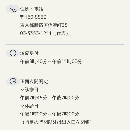
住所・電話
〒160-8582
東京都新宿区信濃町35
03-3353-1211（代表）
診療受付
午前8時40分～午前11時00分
正面玄関
開錠
▽診療日
午前7時45分～午後7時00分
▽休診日
午後1時00分～午後7時00分
（指定の時間以外は出入口を閉鎖）