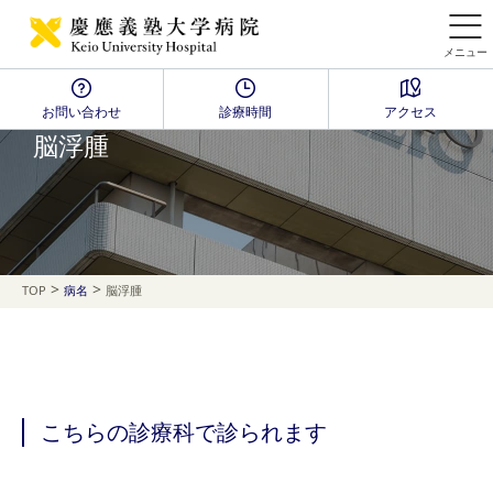
メニュー
お問い合わせ
診療時間
アクセス
Disease Name Search
脳浮腫
>
>
TOP
病名
脳浮腫
こちらの診療科で診られます