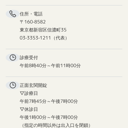
住所・電話
〒160-8582
東京都新宿区信濃町35
03-3353-1211（代表）
診療受付
午前8時40分～午前11時00分
正面玄関
開錠
▽診療日
午前7時45分～午後7時00分
▽休診日
午後1時00分～午後7時00分
（指定の時間以外は出入口を閉鎖）