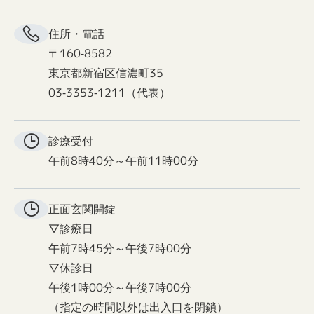
住所・電話
〒160-8582
東京都新宿区信濃町35
03-3353-1211（代表）
診療受付
午前8時40分～午前11時00分
正面玄関
開錠
▽診療日
午前7時45分～午後7時00分
▽休診日
午後1時00分～午後7時00分
（指定の時間以外は出入口を閉鎖）