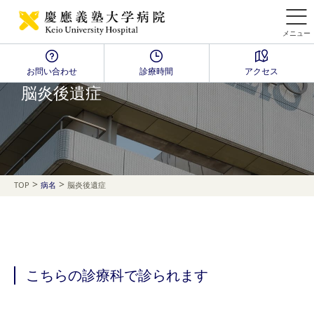
メニュー
お問い合わせ
診療時間
アクセス
Disease Name Search
脳炎後遺症
>
>
TOP
病名
脳炎後遺症
こちらの診療科で診られます