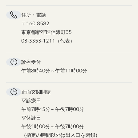
住所・電話
〒160-8582
東京都新宿区信濃町35
03-3353-1211（代表）
診療受付
午前8時40分～午前11時00分
正面玄関
開錠
▽診療日
午前7時45分～午後7時00分
▽休診日
午後1時00分～午後7時00分
（指定の時間以外は出入口を閉鎖）