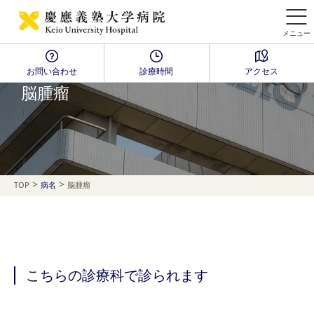
メニュー
お問い合わせ
診療時間
アクセス
Disease Name Search
脳腫瘤
>
>
TOP
病名
脳腫瘤
こちらの診療科で診られます