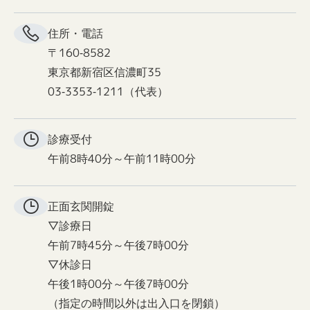
住所・電話
〒160-8582
東京都新宿区信濃町35
03-3353-1211（代表）
診療受付
午前8時40分～午前11時00分
正面玄関
開錠
▽診療日
午前7時45分～午後7時00分
▽休診日
午後1時00分～午後7時00分
（指定の時間以外は出入口を閉鎖）