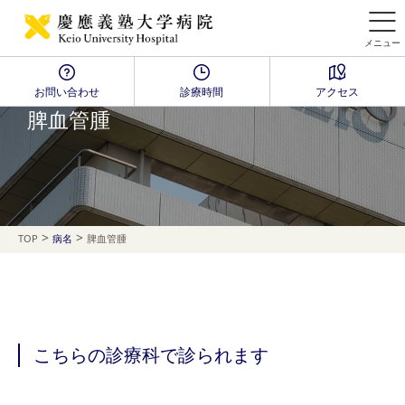
メニュー
お問い合わせ
診療時間
アクセス
Disease Name Search
脾血管腫
>
>
TOP
病名
脾血管腫
こちらの診療科で診られます