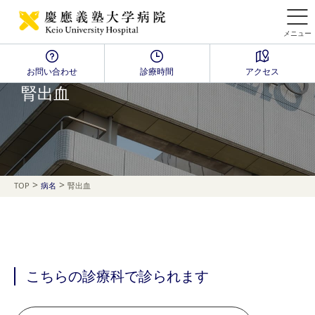
メニュー
お問い合わせ
診療時間
アクセス
Disease Name Search
腎出血
>
>
TOP
病名
腎出血
こちらの診療科で診られます