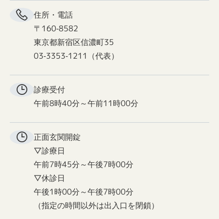
住所・電話
〒160-8582
東京都新宿区信濃町35
03-3353-1211（代表）
診療受付
午前8時40分～午前11時00分
正面玄関
開錠
▽診療日
午前7時45分～午後7時00分
▽休診日
午後1時00分～午後7時00分
（指定の時間以外は出入口を閉鎖）