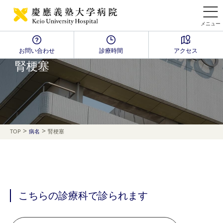
メニュー
お問い合わせ
診療時間
アクセス
Disease Name Search
腎梗塞
>
>
TOP
病名
腎梗塞
こちらの診療科で診られます