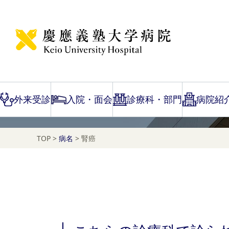
Disease Name Search
腎癌
外来受診
入院・面会
診療科・部門
病院紹
TOP
>
病名
>
腎癌