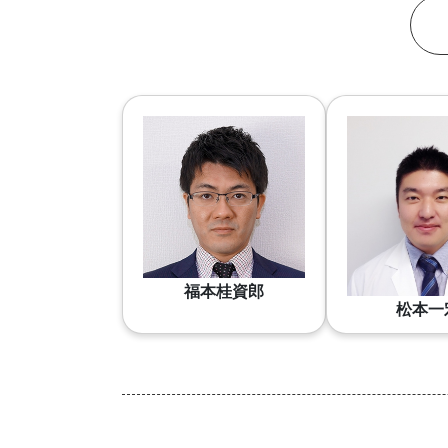
福本桂資郎
松本一