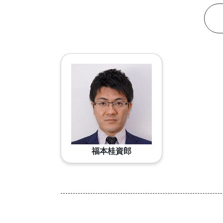
福本桂資郎