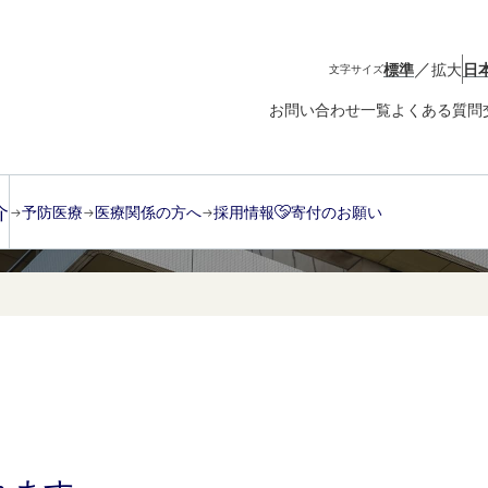
／
標準
拡大
日
文字サイズ
お問い合わせ一覧
よくある質問
介
予防医療
医療関係の方へ
採用情報
寄付のお願い