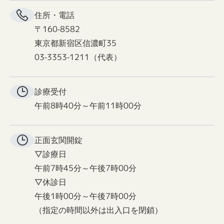
住所・電話
〒160-8582
東京都新宿区信濃町35
03-3353-1211（代表）
診療受付
午前8時40分～午前11時00分
正面玄関
開錠
▽診療日
午前7時45分～午後7時00分
▽休診日
午後1時00分～午後7時00分
（指定の時間以外は出入口を閉鎖）