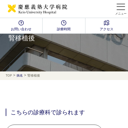
メニュー
お問い合わせ
診療時間
アクセス
Disease Name Search
腎移植後
>
>
TOP
病名
腎移植後
こちらの診療科で診られます